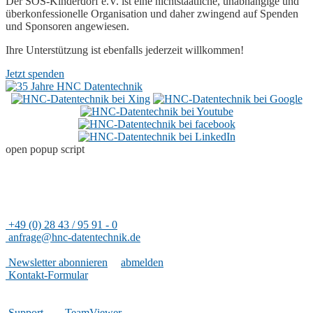
Der SOS-Kinderdorf e.V. ist eine nichtstaatliche, unabhängige und
überkonfessionelle Organisation und daher zwingend auf Spenden
und Sponsoren angewiesen.
Ihre Unterstützung ist ebenfalls jederzeit willkommen!
Jetzt spenden
open popup script
Adresse
HNC-Datentechnik GmbH
Rheinfeld 14
47495 Rheinberg
+49 (0) 28 43 / 95 91 - 0
anfrage@hnc-datentechnik.de
Nützliches
Newsletter abonnieren
|
abmelden
Kontakt-Formular
Hilfreiches
Support
|
TeamViewer