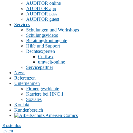
AUDITOR online
AUDITOR app
AUDITOR pass
AUDITOR guest
Services
Schulungen und Workshops
Schulungsvideos
Beratungskontingente
Hilfe und Support
Rechtsexperten
CertLex
umwelt-online
Servicepartner
News
Referenzen
Unternehmen
Firmengeschichte
Karriere bei HNC
1
Soziales
Kontakt
Kundenbereich
Kostenlos
testen