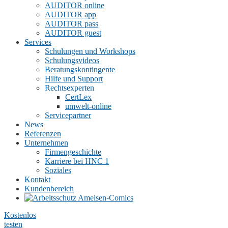
AUDITOR online
AUDITOR app
AUDITOR pass
AUDITOR guest
Services
Schulungen und Workshops
Schulungsvideos
Beratungskontingente
Hilfe und Support
Rechtsexperten
CertLex
umwelt-online
Servicepartner
News
Referenzen
Unternehmen
Firmengeschichte
Karriere bei HNC
1
Soziales
Kontakt
Kundenbereich
Kostenlos
testen