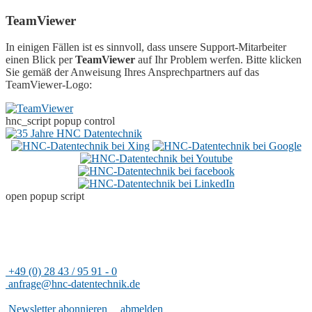
TeamViewer
In einigen Fällen ist es sinnvoll, dass unsere Support-Mitarbeiter
einen Blick per
TeamViewer
auf Ihr Problem werfen. Bitte klicken
Sie gemäß der Anweisung Ihres Ansprechpartners auf das
TeamViewer-Logo:
hnc_script popup control
open popup script
Adresse
HNC-Datentechnik GmbH
Rheinfeld 14
47495 Rheinberg
+49 (0) 28 43 / 95 91 - 0
anfrage@hnc-datentechnik.de
Nützliches
Newsletter abonnieren
|
abmelden