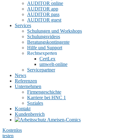
AUDITOR online
AUDITOR app
AUDITOR pass
AUDITOR guest
Services
Schulungen und Workshops
Schulungsvideos
Beratungskontingente
Hilfe und Support
Rechtsexperten
CertLex
umwelt-online
Servicepartner
News
Referenzen
Unternehmen
Firmengeschichte
Karriere bei HNC
1
Soziales
Kontakt
Kundenbereich
Kostenlos
testen