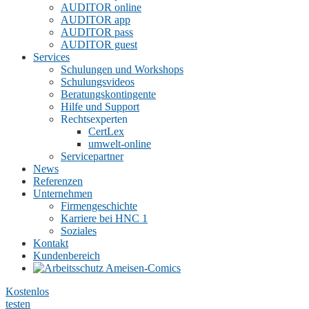
AUDITOR online
AUDITOR app
AUDITOR pass
AUDITOR guest
Services
Schulungen und Workshops
Schulungsvideos
Beratungskontingente
Hilfe und Support
Rechtsexperten
CertLex
umwelt-online
Servicepartner
News
Referenzen
Unternehmen
Firmengeschichte
Karriere bei HNC
1
Soziales
Kontakt
Kundenbereich
Kostenlos
testen