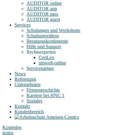
AUDITOR online
AUDITOR app
AUDITOR pass
AUDITOR guest
Services
Schulungen und Workshops
Schulungsvideos
Beratungskontingente
Hilfe und Support
Rechtsexperten
CertLex
umwelt-online
Servicepartner
News
Referenzen
Unternehmen
Firmengeschichte
Karriere bei HNC
1
Soziales
Kontakt
Kundenbereich
Kostenlos
testen