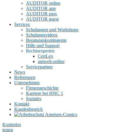
AUDITOR online
AUDITOR app
AUDITOR pass
AUDITOR guest
Services
Schulungen und Workshops
Schulungsvideos
Beratungskontingente
Hilfe und Support
Rechtsexperten
CertLex
umwelt-online
Servicepartner
News
Referenzen
Unternehmen
Firmengeschichte
Karriere bei HNC
1
Soziales
Kontakt
Kundenbereich
Kostenlos
testen